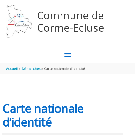
Aller au contenu
Aller au pied de page
Commune de
Corme-Ecluse
MENU
PRINCIPAL
Accueil
Démarches
Carte nationale d’identité
Carte nationale
d’identité