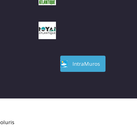
IntraMuros
oluris