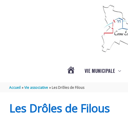
Aller au contenu
Aller au pied de page
VIE MUNICIPALE
ACTUALITÉS
Accueil
Vie associative
Les Drôles de Filous
Les Drôles de Filous