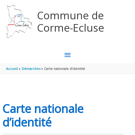
Aller au contenu
Aller au pied de page
Commune de
Corme-Ecluse
MENU
PRINCIPAL
Accueil
Démarches
Carte nationale d’identité
Carte nationale
d’identité