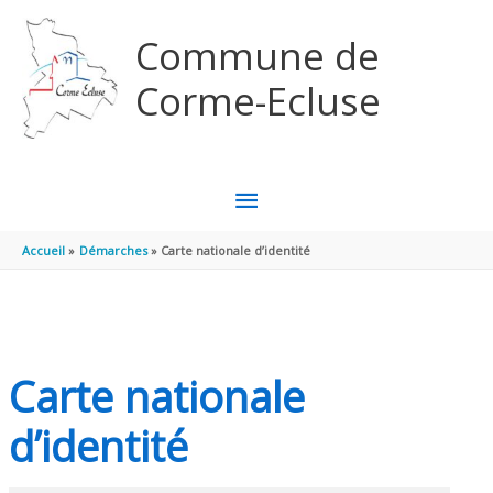
Aller au contenu
Aller au pied de page
Commune de
Corme-Ecluse
MENU
PRINCIPAL
Accueil
Démarches
Carte nationale d’identité
Carte nationale
d’identité