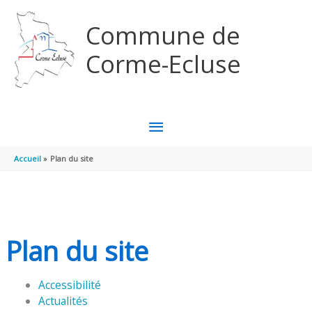
Aller au contenu
Aller au pied de page
Commune de
Corme-Ecluse
MENU
PRINCIPAL
Accueil
Plan du site
Plan du site
Accessibilité
Actualités