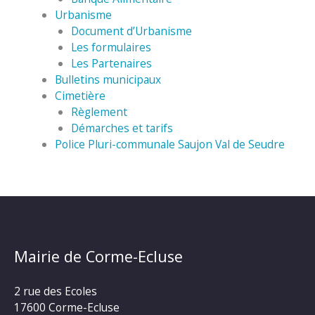
Urbanisme
Document d’Urbanisme
Les formulaires
Les Partenaires
Bulletins municipaux
Cimetière
Règlement
Démarches et tarifs
Police Pluri-communale Saujon Val de Seudre
Mairie de Corme-Ecluse
2 rue des Ecoles
17600 Corme-Ecluse