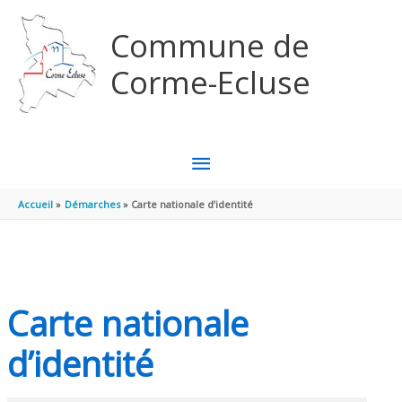
Aller au contenu
Aller au pied de page
Commune de
Corme-Ecluse
MENU
PRINCIPAL
Accueil
Démarches
Carte nationale d’identité
Carte nationale
d’identité