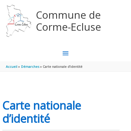
Aller au contenu
Aller au pied de page
Commune de
Corme-Ecluse
MENU
PRINCIPAL
Accueil
Démarches
Carte nationale d’identité
Carte nationale
d’identité