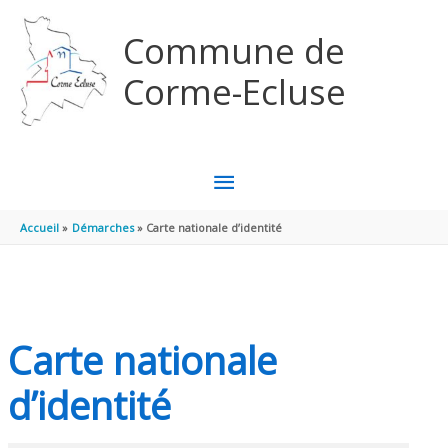
Aller au contenu
Aller au pied de page
Commune de
Corme-Ecluse
MENU
PRINCIPAL
Accueil
Démarches
Carte nationale d’identité
Carte nationale
d’identité