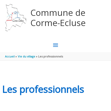
Aller au contenu
Aller au pied de page
Commune de
Corme-Ecluse
MENU
PRINCIPAL
Accueil
Vie du village
Les professionnels
Les professionnels