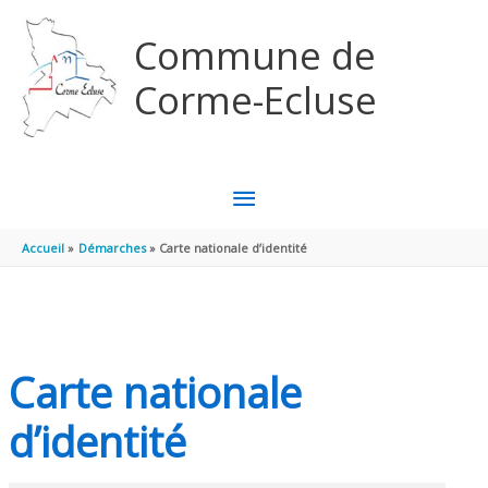
Aller au contenu
Aller au pied de page
Commune de
Corme-Ecluse
MENU
PRINCIPAL
Accueil
Démarches
Carte nationale d’identité
Carte nationale
d’identité