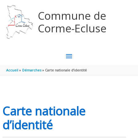
Aller au contenu
Aller au pied de page
Commune de
Corme-Ecluse
MENU
PRINCIPAL
Accueil
Démarches
Carte nationale d’identité
Carte nationale
d’identité