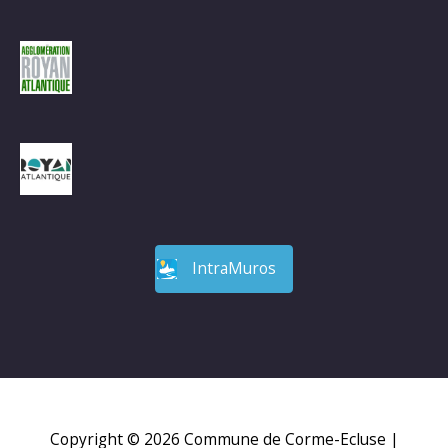
IntraMuros
Copyright © 2026
Commune de Corme-Ecluse
|