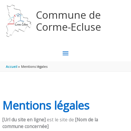
Aller au contenu
Aller au pied de page
Commune de
Corme-Ecluse
MENU
PRINCIPAL
Accueil
Mentions légales
Mentions légales
[Url du site en ligne]
est le site de
[Nom de la
commune
concerné
e]