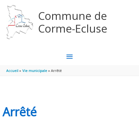
Aller au contenu
Aller au pied de page
Commune de
Corme-Ecluse
MENU
PRINCIPAL
Accueil
Vie municipale
Arrêté
Arrêté