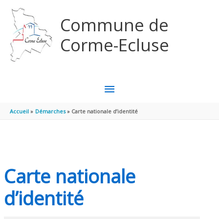
Aller au contenu
Aller au pied de page
Commune de
Corme-Ecluse
MENU
PRINCIPAL
Accueil
Démarches
Carte nationale d’identité
Carte nationale
d’identité