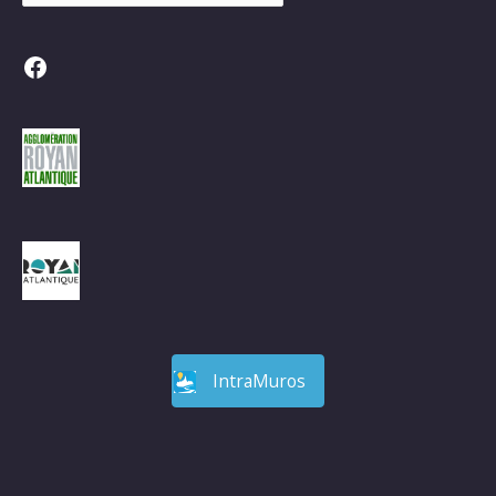
Facebook
IntraMuros