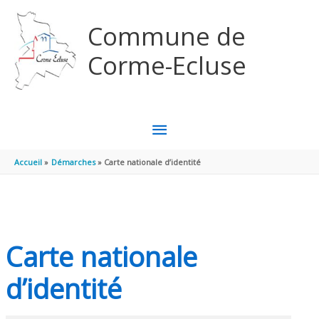
Aller au contenu
Aller au pied de page
Commune de
Corme-Ecluse
MENU
PRINCIPAL
Accueil
Démarches
Carte nationale d’identité
Carte nationale
d’identité