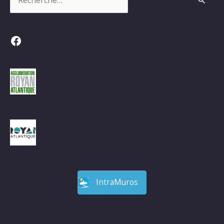
Facebook
IntraMuros