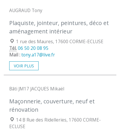
AUGRAUD Tony
Plaquiste, jointeur, peintures, déco et
aménagement intérieur
Localisation :
1 rue des Maures, 17600 CORME-ECLUSE
Tél.
06 50 20 08 95
Mail :
tony.a17@live.fr
VOIR PLUS
Bâti JM17 JACQUES Mikaël
Maçonnerie, couverture, neuf et
rénovation
Localisation :
14 B Rue des Ridelleries, 17600 CORME-
ECLUSE