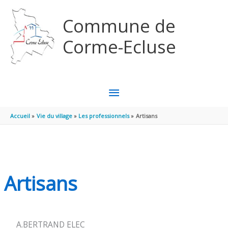
Aller au contenu
Aller au pied de page
Commune de
Corme-Ecluse
MENU
PRINCIPAL
Accueil
Vie du village
Les professionnels
Artisans
Artisans
A.BERTRAND ELEC