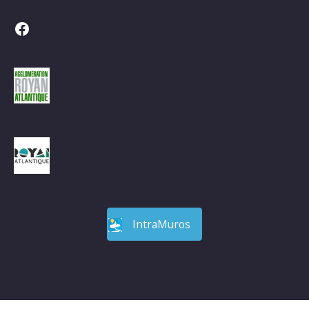
Facebook
IntraMuros