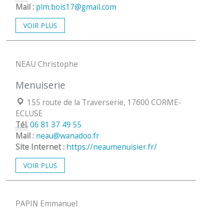
Mail :
plm.bois17@gmail.com
VOIR PLUS
NEAU Christophe
Menuiserie
Localisation :
155 route de la Traverserie, 17600 CORME-
ECLUSE
Tél.
06 81 37 49 55
Mail :
neau@wanadoo.fr
Site Internet :
https://neaumenuisier.fr/
VOIR PLUS
PAPIN Emmanuel