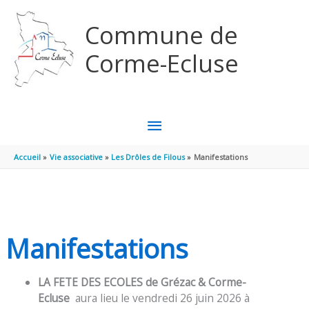
Aller au contenu
Aller au pied de page
Commune de
Corme-Ecluse
MENU
PRINCIPAL
Accueil
Vie associative
Les Drôles de Filous
Manifestations
Manifestations
LA FETE DES ECOLES de Grézac & Corme-
Ecluse
aura lieu le vendredi 26 juin 2026 à