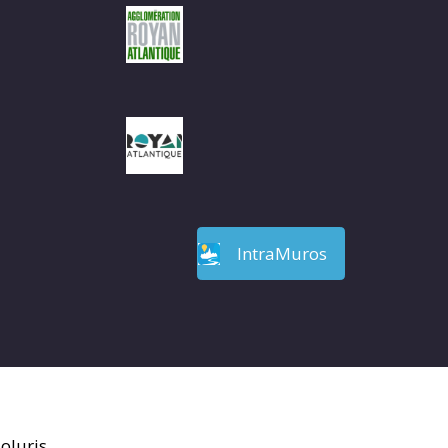
IntraMuros
oluris