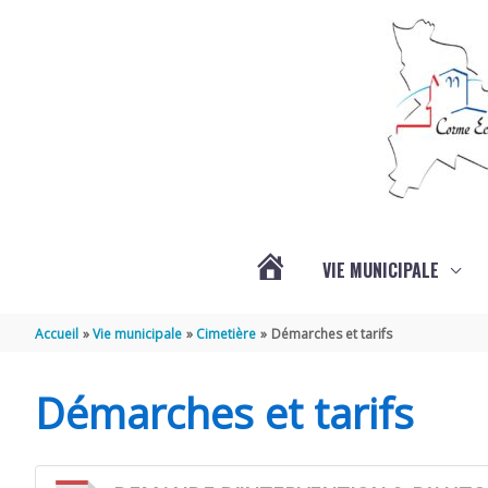
Aller au contenu
Aller au pied de page
VIE MUNICIPALE
ACTUALITÉS
Accueil
Vie municipale
Cimetière
Démarches et tarifs
Démarches et tarifs