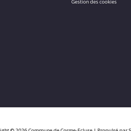
Gestion des cookies
ight © 2026
Commune de Corme-Ecluse
| Propulsé par S