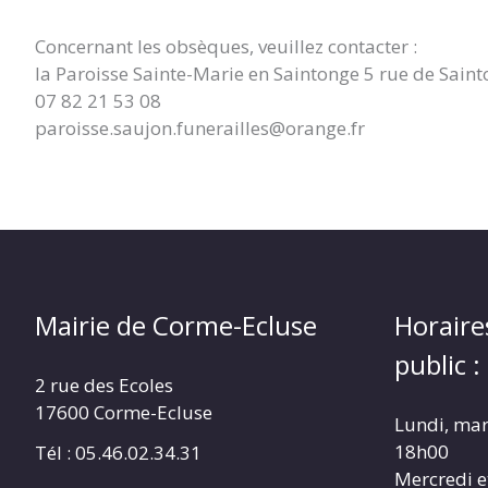
Concernant les obsèques, veuillez contacter :
la Paroisse Sainte-Marie en Saintonge 5 rue de Sai
07 82 21 53 08
paroisse.saujon.funerailles@orange.fr
Mairie de Corme-Ecluse
Horaire
public :
2 rue des Ecoles
17600 Corme-Ecluse
Lundi, mar
18h00
Tél : 05.46.02.34.31
Mercredi e