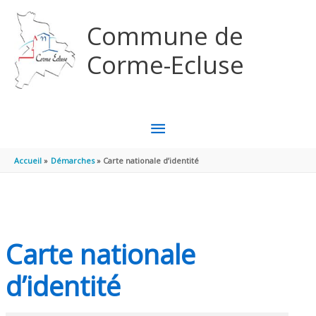
Aller au contenu
Aller au pied de page
Commune de
Corme-Ecluse
MENU
PRINCIPAL
Accueil
Démarches
Carte nationale d’identité
Carte nationale
d’identité