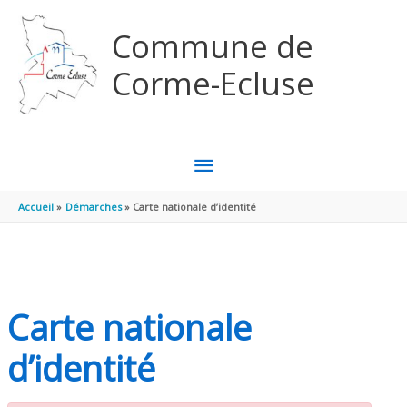
Aller au contenu
Aller au pied de page
Commune de
Corme-Ecluse
MENU
PRINCIPAL
Accueil
Démarches
Carte nationale d’identité
Carte nationale
d’identité