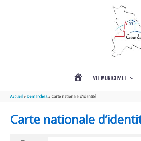
Aller au contenu
Aller au pied de page
VIE MUNICIPALE
ACTUALITÉS
Accueil
Démarches
Carte nationale d’identité
Carte nationale d’identi