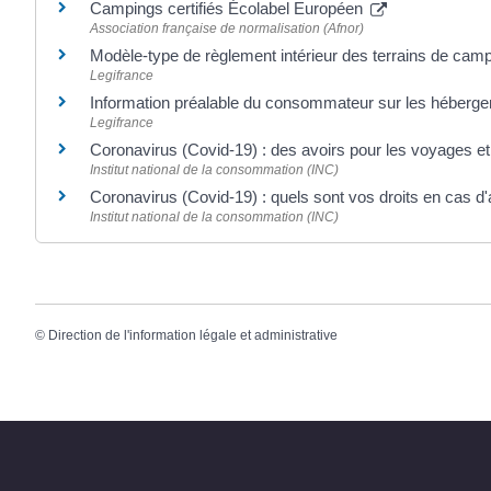
Campings certifiés Écolabel Européen
Association française de normalisation (Afnor)
Modèle-type de règlement intérieur des terrains de cam
Legifrance
Information préalable du consommateur sur les héberge
Legifrance
Coronavirus (Covid-19) : des avoirs pour les voyages e
Institut national de la consommation (INC)
Coronavirus (Covid-19) : quels sont vos droits en cas d
Institut national de la consommation (INC)
©
Direction de l'information légale et administrative