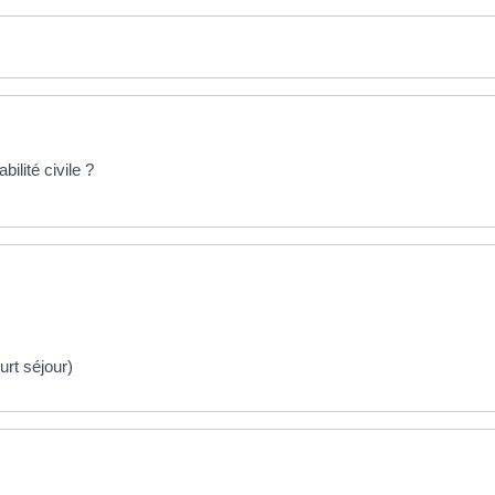
ilité civile ?
rt séjour)