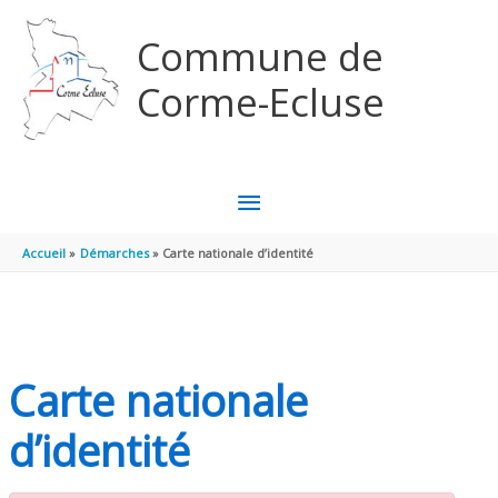
Aller au contenu
Aller au pied de page
Commune de
Corme-Ecluse
MENU
PRINCIPAL
Accueil
Démarches
Carte nationale d’identité
Carte nationale
d’identité