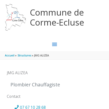
Aller au contenu
Aller au pied de page
Commune de
Corme-Ecluse
MENU
PRINCIPAL
Accueil
Structures
JMG ALIZEA
JMG ALIZEA
Plombier Chauffagiste
Contact
07 67 10 28 68