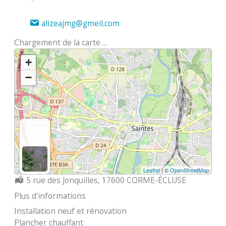
alizeajmg@gmeil.com
Chargement de la carte ...
+
−
Leaflet
| ©
OpenStreetMap
Localisation :
5 rue des Jonquilles, 17600 CORME-ÉCLUSE
Plus d'informations
Installation neuf et rénovation
Plancher chauffant