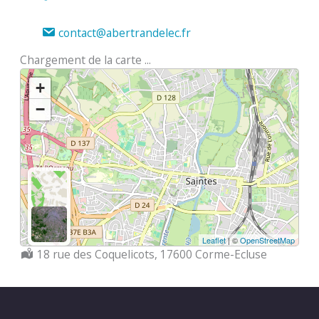
contact@abertrandelec.fr
Chargement de la carte ...
+
−
Leaflet
| ©
OpenStreetMap
Localisation :
18 rue des Coquelicots, 17600 Corme-Ecluse