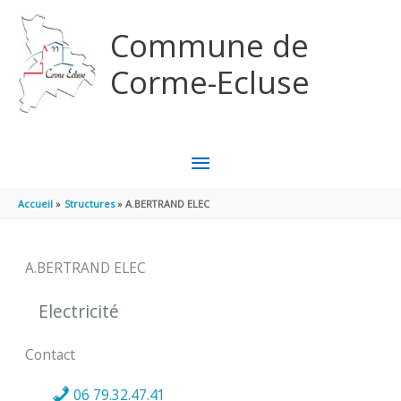
Aller au contenu
Aller au pied de page
Commune de
Corme-Ecluse
MENU
PRINCIPAL
Accueil
Structures
A.BERTRAND ELEC
A.BERTRAND ELEC
Electricité
Contact
06 79.32.47.41