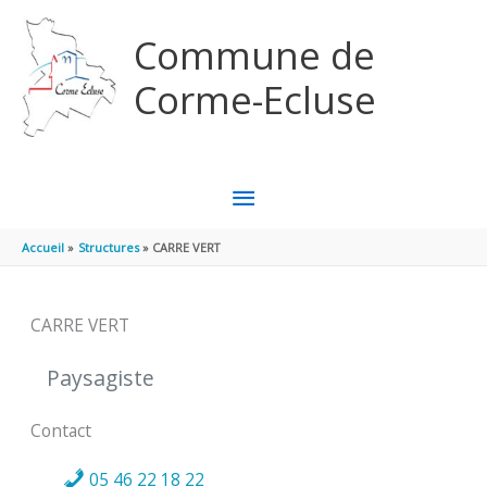
Aller au contenu
Aller au pied de page
Commune de
Corme-Ecluse
MENU
PRINCIPAL
Accueil
Structures
CARRE VERT
CARRE VERT
Paysagiste
Contact
05 46 22 18 22