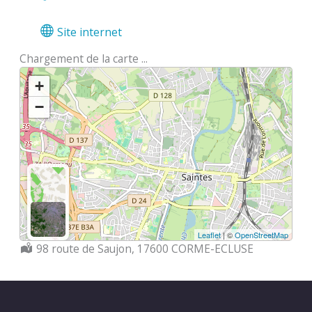
Site internet
Chargement de la carte ...
+
−
Leaflet
| ©
OpenStreetMap
Localisation :
98 route de Saujon, 17600 CORME-ECLUSE