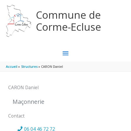
Aller au contenu
Aller au pied de page
Commune de
Corme-Ecluse
MENU
PRINCIPAL
Accueil
Structures
CARON Daniel
CARON Daniel
Maçonnerie
Contact
06 04 46 72 72