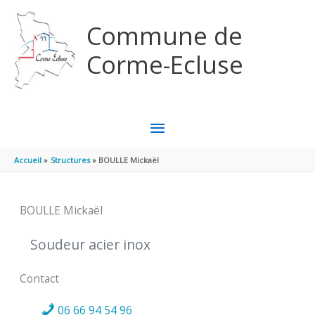
Aller au contenu
Aller au pied de page
Commune de
Corme-Ecluse
MENU
PRINCIPAL
Accueil
Structures
BOULLE Mickaël
BOULLE Mickaël
Soudeur acier inox
Contact
06 66 94 54 96