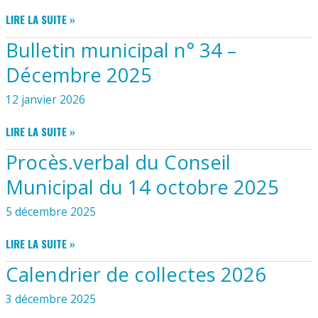
TÉLÉCHARGER
LIRE LA SUITE »
PROCÉDURE
Bulletin municipal n° 34 –
DÉMATÉRIALISATION
DES
Décembre 2025
AUTORISATIONS
D’URBANISME
12 janvier 2026
BULLETIN
LIRE LA SUITE »
MUNICIPAL
Procès.verbal du Conseil
N°
34
Municipal du 14 octobre 2025
–
DÉCEMBRE
5 décembre 2025
2025
PROCÈS.VERBAL
LIRE LA SUITE »
DU
Calendrier de collectes 2026
CONSEIL
MUNICIPAL
3 décembre 2025
DU