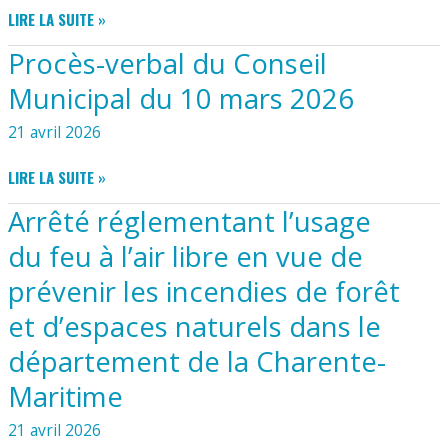
L’ÉLECTION
MARS
PROCÈS-
LIRE LA SUITE »
CÔTIERS
DES
2026
VERBAL
DE
SÉNATEURS
Procès-verbal du Conseil
DU
GIRONDE
DE
CONSEIL
Municipal du 10 mars 2026
LA
MUNICIPAL
CHARENTE-
DU
21 avril 2026
MARITIME
2
DU
AVRIL
PROCÈS-
LIRE LA SUITE »
27
2026
VERBAL
SEPTEMBRE
Arrêté réglementant l’usage
DU
2026
CONSEIL
du feu à l’air libre en vue de
MUNICIPAL
prévenir les incendies de forêt
DU
10
et d’espaces naturels dans le
MARS
2026
département de la Charente-
Maritime
21 avril 2026