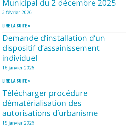
Municipal du 2 décembre 2025
MUNICIPAL
LE
DU
DÉPARTEMENT
3 février 2026
18
DE
DÉCEMBRE
LA
PROCÈS-
LIRE LA SUITE »
2025
CHARENTE-
VERBAL
Demande d’installation d’un
MARITIME
DU
CONSEIL
dispositif d’assainissement
MUNICIPAL
individuel
DU
2
16 janvier 2026
DÉCEMBRE
2025
DEMANDE
LIRE LA SUITE »
D’INSTALLATION
Télécharger procédure
D’UN
DISPOSITIF
dématérialisation des
D’ASSAINISSEMENT
autorisations d’urbanisme
INDIVIDUEL
15 janvier 2026