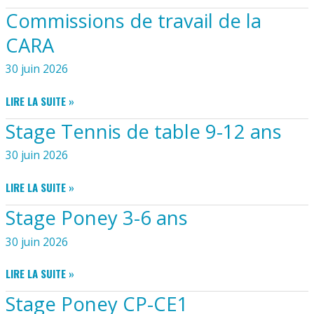
PORTANT
Commissions de travail de la
LIMITATION
PROVISOIRE
CARA
DES
USAGES
30 juin 2026
DE
L’EAU
COMMISSIONS
LIRE LA SUITE »
DANS
DE
Stage Tennis de table 9-12 ans
LE
TRAVAIL
DÉPARTEMENT
DE
30 juin 2026
DE
LA
LA
CARA
STAGE
LIRE LA SUITE »
CHARENTE-
TENNIS
MARITIME
Stage Poney 3-6 ans
DE
TABLE
30 juin 2026
9-
12
STAGE
LIRE LA SUITE »
ANS
PONEY
Stage Poney CP-CE1
3-