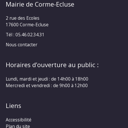
Mairie de Corme-Ecluse
GENS
DU
VOYAGE
2 rue des Ecoles
EN
17600 Corme-Ecluse
DEHORS
Tél : 05.46.02.34.31
DES
AIRES
Nous contacter
AMÉNAGÉES
À
CET
Horaires d’ouverture au public :
EFFET
PAR
Lundi, mardi et jeudi : de 14h00 à 18h00
LA
CARA
Mercredi et vendredi : de 9h00 à 12h00
SUR
SON
TERRITOIRE
Liens
–
RÉGLEMENTATION
Accessibilité
PERMANENTE
Plan du site