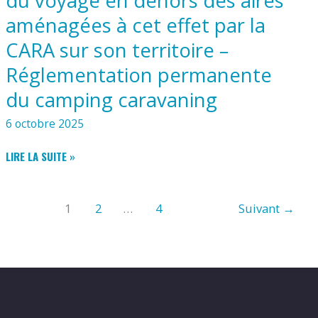
du voyage en dehors des aires
JUIN
2025
aménagées à cet effet par la
CARA sur son territoire –
Réglementation permanente
du camping caravaning
6 octobre 2025
INTERDICTION
LIRE LA SUITE »
DE
STATIONNEMENT
À
1
2
…
4
Suivant
→
DES
FINS
D’HABITAT
DES
RÉSIDENCES
MOBILES
DES