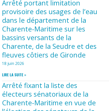
FEU
Arrêté portant limitation
DU
À
CONSEIL
provisoire des usages de l’eau
L’AIR
MUNICIPAL
LIBRE
dans le département de la
DU
EN
5
Charente-Maritime sur les
VUE
MAI
DE
2026
bassins versants de la
PRÉVENIR
LES
Charente, de la Seudre et des
INCENDIES
fleuves côtiers de Gironde
DE
FORÊT
18 juin 2026
ET
D’ESPACES
ARRÊTÉ
LIRE LA SUITE »
NATURELS
PORTANT
DANS
Arrêté fixant la liste des
LIMITATION
LE
PROVISOIRE
électeurs sénatoriaux de la
DÉPARTEMENT
DES
DE
Charente-Maritime en vue de
USAGES
LA
DE
CHARENTE-