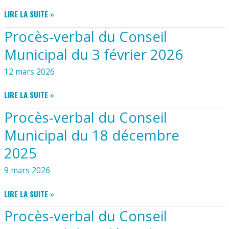
ARRÊTÉ
LIRE LA SUITE »
RÉGLEMENTANT
Procès-verbal du Conseil
L’USAGE
DU
Municipal du 3 février 2026
FEU
À
12 mars 2026
L’AIR
LIBRE
PROCÈS-
LIRE LA SUITE »
EN
VERBAL
Procès-verbal du Conseil
VUE
DU
DE
CONSEIL
Municipal du 18 décembre
PRÉVENIR
MUNICIPAL
LES
2025
DU
INCENDIES
3
9 mars 2026
DE
FÉVRIER
FORÊT
2026
PROCÈS-
ET
LIRE LA SUITE »
VERBAL
D’ESPACES
Procès-verbal du Conseil
DU
NATURELS
CONSEIL
DANS