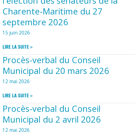
l’élection des sénateurs de la
L’EAU
MARITIME
DANS
Charente-Maritime du 27
LE
septembre 2026
DÉPARTEMENT
DE
15 juin 2026
LA
CHARENTE-
ARRÊTÉ
LIRE LA SUITE »
MARITIME
FIXANT
SUR
Procès-verbal du Conseil
LA
LES
LISTE
Municipal du 20 mars 2026
BASSINS
DES
VERSANTS
ÉLECTEURS
12 mai 2026
DE
SÉNATORIAUX
LA
DE
PROCÈS-
LIRE LA SUITE »
CHARENTE,
LA
VERBAL
DE
Procès-verbal du Conseil
CHARENTE-
DU
LA
MARITIME
CONSEIL
SEUDRE
Municipal du 2 avril 2026
EN
MUNICIPAL
ET
VUE
DU
12 mai 2026
DES
DE
20
FLEUVES