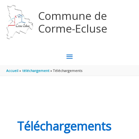
Aller au contenu
Aller au pied de page
Commune de
Corme-Ecluse
MENU
PRINCIPAL
Accueil
téléchargement
Téléchargements
Téléchargements