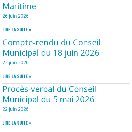
Maritime
26 juin 2026
ARRÊTÉ
LIRE LA SUITE »
PRÉFECTORAL
Compte-rendu du Conseil
N°
26EB443
Municipal du 18 juin 2026
MODIFIANT
L’ARRÊTÉ
22 juin 2026
PRÉFECTORAL
N°
COMPTE-
LIRE LA SUITE »
26EB142
RENDU
Procès-verbal du Conseil
DU
DU
30
CONSEIL
Municipal du 5 mai 2026
AVRIL
MUNICIPAL
2026
DU
22 juin 2026
RÉGLEMENTANT
18
L’USAGE
JUIN
PROCÈS-
LIRE LA SUITE »
DU
2026
VERBAL