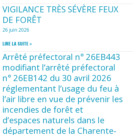
GYM
VIGILANCE TRÈS SÉVÈRE FEUX
3-
6
DE FORÊT
ANS
26 juin 2026
VIGILANCE
LIRE LA SUITE »
TRÈS
Arrêté préfectoral n° 26EB443
SÉVÈRE
FEUX
modifiant l’arrêté préfectoral
DE
n° 26EB142 du 30 avril 2026
FORÊT
réglementant l’usage du feu à
l’air libre en vue de prévenir les
incendies de forêt et
d’espaces naturels dans le
département de la Charente-