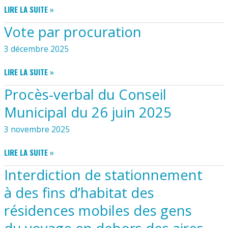
14
CALENDRIER
LIRE LA SUITE »
OCTOBRE
DE
2025
Vote par procuration
COLLECTES
2026
3 décembre 2025
VOTE
LIRE LA SUITE »
PAR
Procès-verbal du Conseil
PROCURATION
Municipal du 26 juin 2025
3 novembre 2025
PROCÈS-
LIRE LA SUITE »
VERBAL
Interdiction de stationnement
DU
CONSEIL
à des fins d’habitat des
MUNICIPAL
résidences mobiles des gens
DU
26