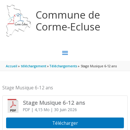
Aller au contenu
Aller au pied de page
Commune de
Corme-Ecluse
MENU
PRINCIPAL
Accueil
téléchargement
Téléchargements
Stage Musique 6-12 ans
Stage Musique 6-12 ans
Stage Musique 6-12 ans
PDF
| 4,15 Mo
| 30 Juin 2026
Télécharger