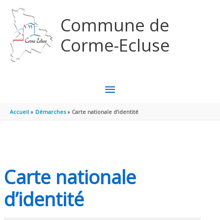
Aller au contenu
Aller au pied de page
Commune de
Corme-Ecluse
MENU
PRINCIPAL
Accueil
Démarches
Carte nationale d’identité
Carte nationale
d’identité