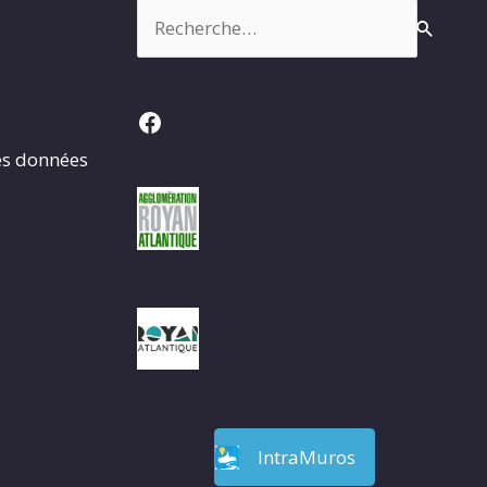
Rechercher :
Facebook
es données
IntraMuros