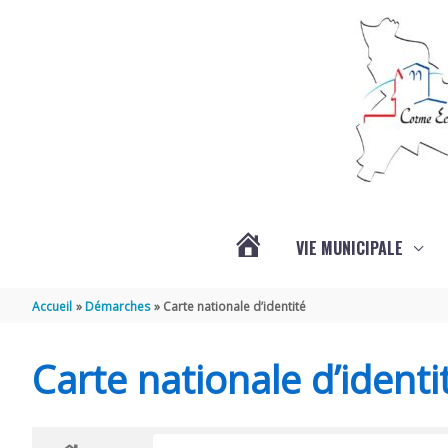
Aller au contenu
Aller au pied de page
VIE MUNICIPALE
ACTUALITÉS
Accueil
Démarches
Carte nationale d’identité
Carte nationale d’identi