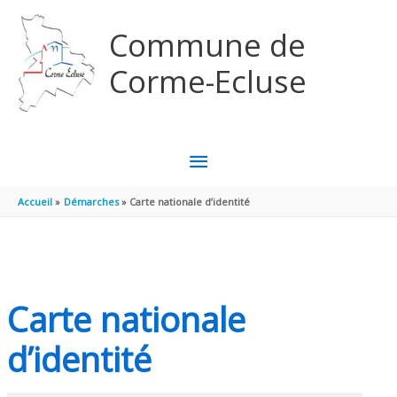
Aller au contenu
Aller au pied de page
Commune de
Corme-Ecluse
MENU
PRINCIPAL
Accueil
Démarches
Carte nationale d’identité
Carte nationale
d’identité