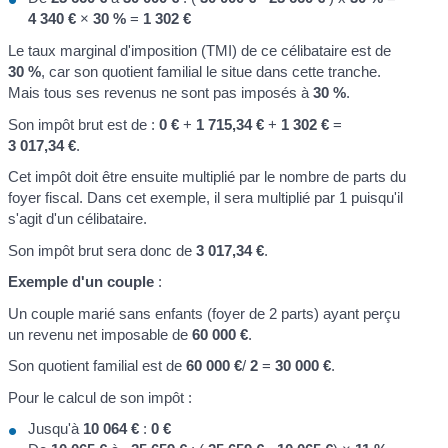
4 340 €
×
30 %
=
1 302 €
Le taux marginal d'imposition (TMI) de ce célibataire est de
30 %
, car son quotient familial le situe dans cette tranche.
Mais tous ses revenus ne sont pas imposés à
30 %
.
Son impôt brut est de :
0 €
+
1 715,34 €
+
1 302 €
=
3 017,34 €
.
Cet impôt doit être ensuite multiplié par le nombre de parts du
foyer fiscal. Dans cet exemple, il sera multiplié par 1 puisqu'il
s'agit d'un célibataire.
Son impôt brut sera donc de
3 017,34 €
.
Exemple d'un couple
:
Un couple marié sans enfants (foyer de 2 parts) ayant perçu
un revenu net imposable de
60 000 €
.
Son quotient familial est de
60 000 €
/
2
=
30 000 €
.
Pour le calcul de son impôt :
Jusqu'à
10 064 €
:
0 €