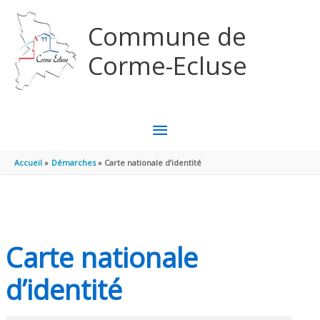
Aller au contenu
Aller au pied de page
Commune de
Corme-Ecluse
MENU
PRINCIPAL
Accueil
Démarches
Carte nationale d’identité
Carte nationale
d’identité