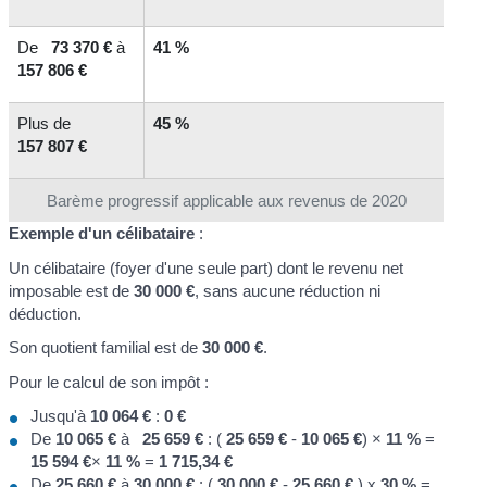
De
73 370 €
à
41 %
157 806 €
Plus de
45 %
157 807 €
Barème progressif applicable aux revenus de 2020
Exemple d'un célibataire
:
Un célibataire (foyer d'une seule part) dont le revenu net
imposable est de
30 000 €
, sans aucune réduction ni
déduction.
Son quotient familial est de
30 000 €
.
Pour le calcul de son impôt :
Jusqu'à
10 064 €
:
0 €
De
10 065 €
à
25 659 €
: (
25 659 €
-
10 065 €
) ×
11 %
=
15 594 €
×
11 %
=
1 715,34 €
De
25 660 €
à
30 000 €
: (
30 000 €
-
25 660 €
) x
30 %
=