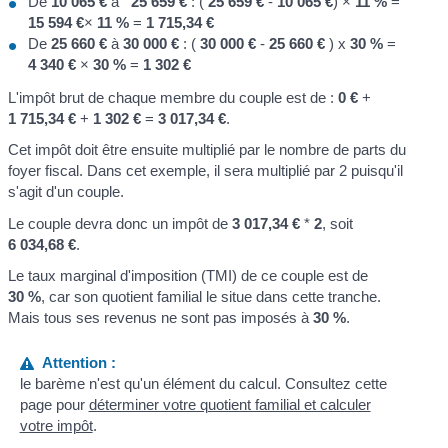
De
10 065 €
à
25 659 €
: (
25 659 €
-
10 065 €
) ×
11 %
=
15 594 €
×
11 %
=
1 715,34 €
De
25 660 €
à
30 000 €
: (
30 000 €
-
25 660 €
) x
30 %
=
4 340 €
×
30 %
=
1 302 €
L'impôt brut de chaque membre du couple est de :
0 €
+
1 715,34 €
+
1 302 €
=
3 017,34 €
.
Cet impôt doit être ensuite multiplié par le nombre de parts du
foyer fiscal. Dans cet exemple, il sera multiplié par 2 puisqu'il
s'agit d'un couple.
Le couple devra donc un impôt de
3 017,34 €
*
2
, soit
6 034,68 €
.
Le taux marginal d'imposition (TMI) de ce couple est de
30 %
, car son quotient familial le situe dans cette tranche.
Mais tous ses revenus ne sont pas imposés à
30 %
.
Attention :
le barème n'est qu'un élément du calcul. Consultez cette
page pour
déterminer votre quotient familial et calculer
votre impôt
.