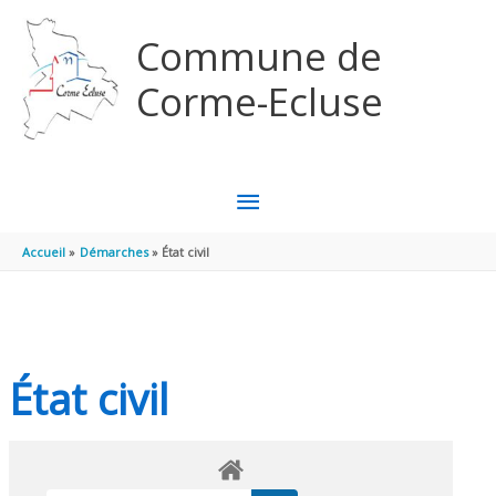
Aller au contenu
Aller au pied de page
Commune de
Corme-Ecluse
MENU
PRINCIPAL
Accueil
Démarches
État civil
État civil