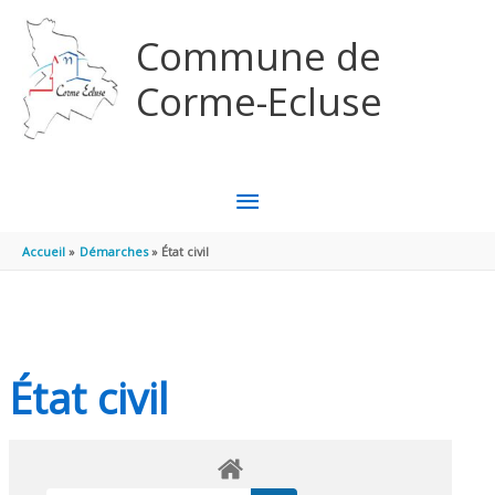
Aller au contenu
Aller au pied de page
Commune de
Corme-Ecluse
MENU
PRINCIPAL
Accueil
Démarches
État civil
État civil