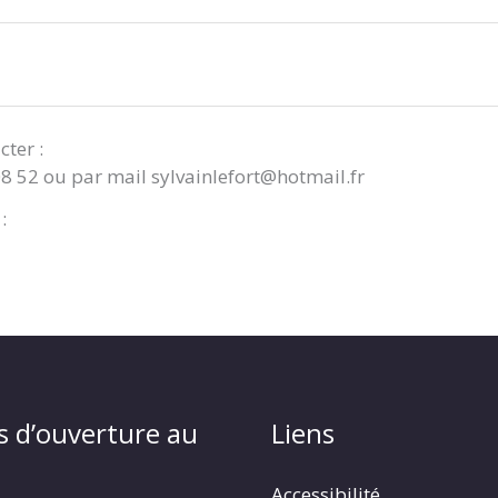
cter :
08 52 ou par mail sylvainlefort@hotmail.fr
:
s d’ouverture au
Liens
Accessibilité