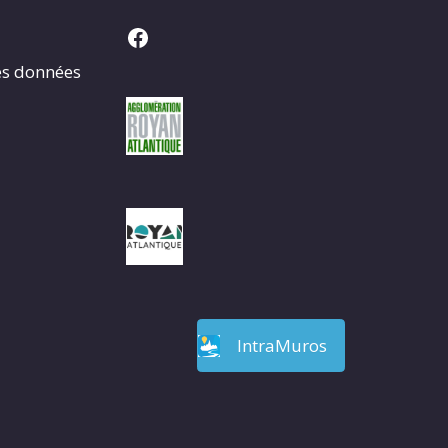
Facebook
es données
IntraMuros