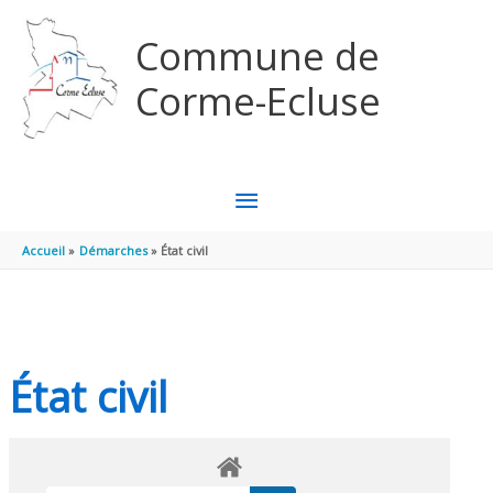
Aller au contenu
Aller au pied de page
Commune de
Corme-Ecluse
MENU
PRINCIPAL
Accueil
Démarches
État civil
État civil