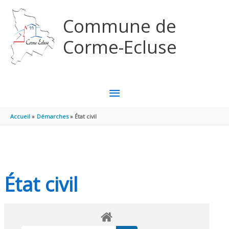
Aller au contenu
Aller au pied de page
Commune de
Corme-Ecluse
MENU
PRINCIPAL
Accueil
Démarches
État civil
État civil