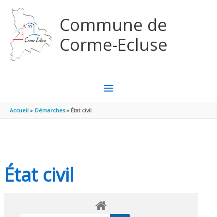
Aller au contenu
Aller au pied de page
Commune de
Corme-Ecluse
MENU
PRINCIPAL
Accueil
Démarches
État civil
État civil