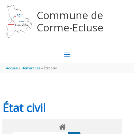
Aller au contenu
Aller au pied de page
Commune de
Corme-Ecluse
MENU
PRINCIPAL
Accueil
Démarches
État civil
État civil