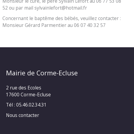
Monsieur le curé, le père Sylvain Lefort au 06 77 53 08
52 ou par mail sylvainlefort@hotmail.fr
Concernant le baptême des bébés, veuillez contacter :
Monsieur Gérard Parmentier au 06 07 40 32 57
Mairie de Corme-Ecluse
2 rue des Ecoles
17600 Corme-Ecluse
Tél : 05.46.02.34.31
Nous contacter