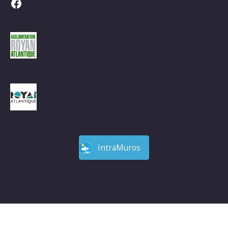
Facebook
IntraMuros