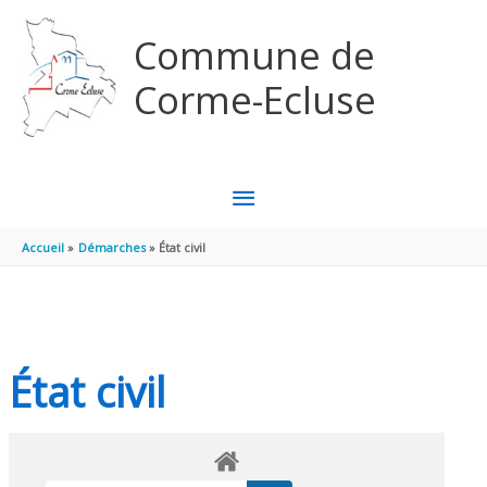
Aller au contenu
Aller au pied de page
Commune de
Corme-Ecluse
MENU
PRINCIPAL
Accueil
Démarches
État civil
État civil