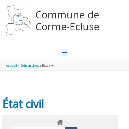
Aller au contenu
Aller au pied de page
Commune de
Corme-Ecluse
MENU
PRINCIPAL
Accueil
Démarches
État civil
État civil