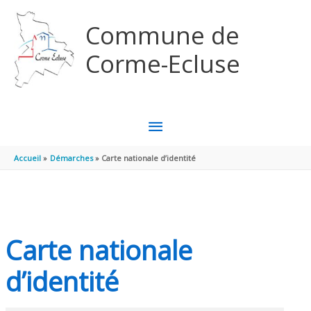
Aller au contenu
Aller au pied de page
Commune de
Corme-Ecluse
MENU
PRINCIPAL
Accueil
Démarches
Carte nationale d’identité
Carte nationale
d’identité