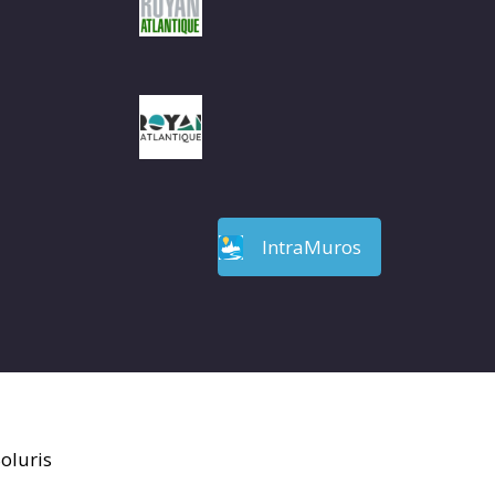
IntraMuros
oluris