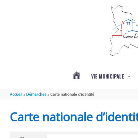
Aller au contenu
Aller au pied de page
VIE MUNICIPALE
ACTUALITÉS
Accueil
Démarches
Carte nationale d’identité
Carte nationale d’identi