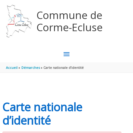
Aller au contenu
Aller au pied de page
Commune de
Corme-Ecluse
MENU
PRINCIPAL
Accueil
Démarches
Carte nationale d’identité
Carte nationale
d’identité