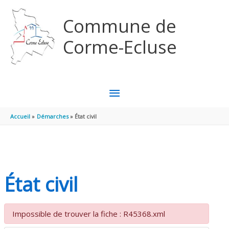
Aller au contenu
Aller au pied de page
Commune de
Corme-Ecluse
MENU
PRINCIPAL
Accueil
Démarches
État civil
État civil
Impossible de trouver la fiche : R45368.xml