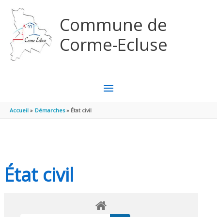
Aller au contenu
Aller au pied de page
Commune de
Corme-Ecluse
MENU
PRINCIPAL
Accueil
Démarches
État civil
État civil