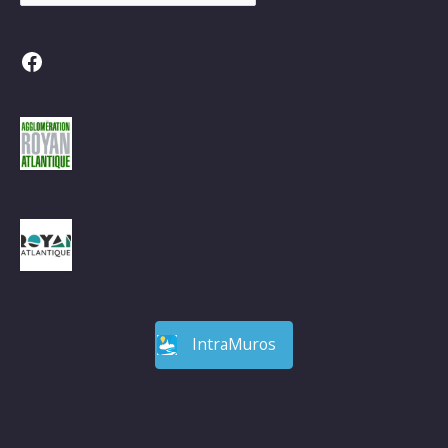
Facebook
IntraMuros