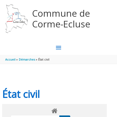
Aller au contenu
Aller au pied de page
Commune de
Corme-Ecluse
MENU
PRINCIPAL
Accueil
Démarches
État civil
État civil