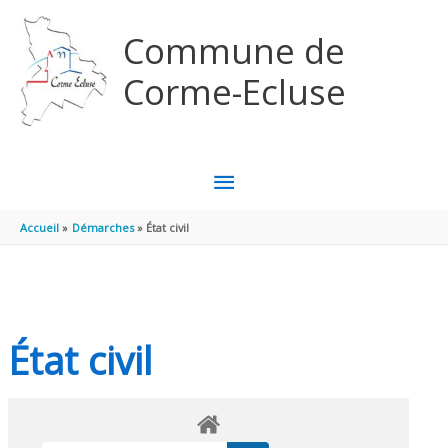
Aller au contenu
Aller au pied de page
Commune de
Corme-Ecluse
MENU
PRINCIPAL
Accueil
Démarches
État civil
État civil