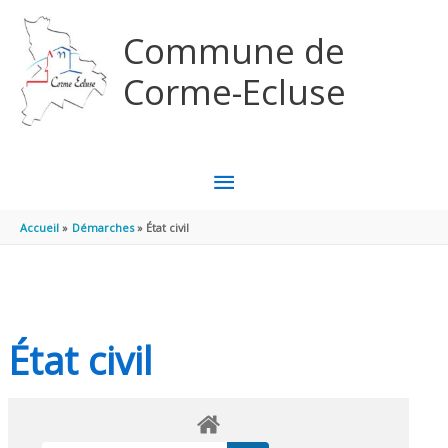
Aller au contenu
Aller au pied de page
Commune de
Corme-Ecluse
MENU
PRINCIPAL
Accueil
Démarches
État civil
État civil